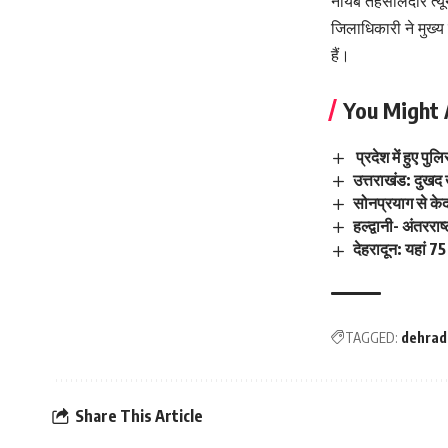
नायब तहसीलदार त्यूनी
जिलाधिकारी ने मुख्य
हैं।
You Might 
प्रदेश में हुए प
उत्तराखंड: दुखद
सोनप्रयाग से केद
हल्द्वानी- अंतरराष
देहरादून: यहां 7
TAGGED:
dehrad
Share This Article