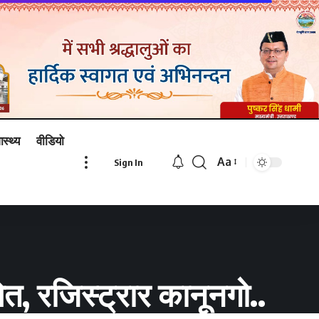
ास्थ्य
वीडियो
Aa
Sign In
Font
Resizer
, रजिस्ट्रार कानूनगो..