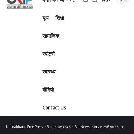
Font
Resizer
यूथ
शिक्षा
सामाजिक
स्पोर्ट्स
स्वास्थ्य
वीडियो
Contact Us
Uttarakhand Free Press
>
Blog
>
उत्तराखंड
>
Big News : यहां एक हफ्ते बंद रहेंगे स्कूल, देखें आदेश…