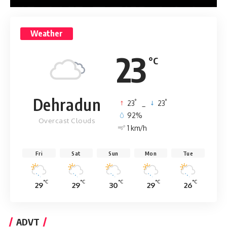
Weather
23
°C
Dehradun
°
°
23
_
23
92%
Overcast Clouds
1 km/h
Fri
Sat
Sun
Mon
Tue
°C
°C
°C
°C
°C
29
29
30
29
26
ADVT