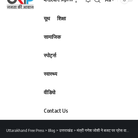
Font
Resizer
यूथ
शिक्षा
सामाजिक
स्पोर्ट्स
स्वास्थ्य
वीडियो
Contact Us
Uttarakhand Free Press
>
Blog
>
उत्तराखंड
>
मंत्री गणेश जोशी ने बजट पर प्रेस वार्ता कर कही ये बात..