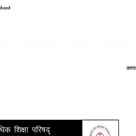
khand
उत्तर