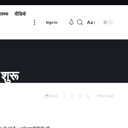
ास्थ्य
वीडियो
Aa
Sign In
Font
Resizer
शुरू
Share
1 Min Read