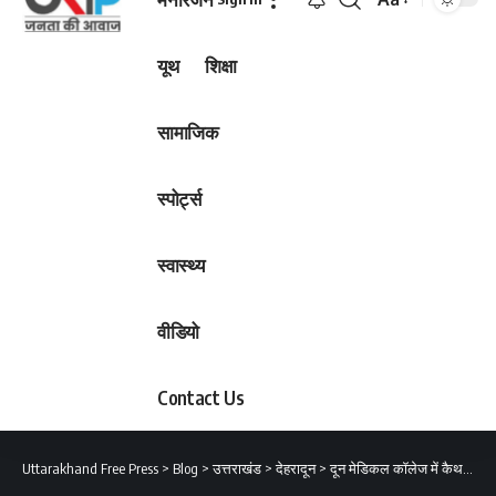
Font
Resizer
यूथ
शिक्षा
सामाजिक
स्पोर्ट्स
स्वास्थ्य
वीडियो
Contact Us
Uttarakhand Free Press
>
Blog
>
उत्तराखंड
>
देहरादून
>
दून मेडिकल कॉलेज में कैथ लैब और बनने वाले 575 बैड वाले अस्पताल का किया स्थलीय निरीक्षण