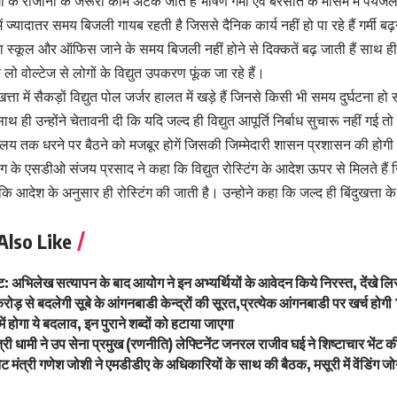
ों के रोजाना के जरूरी काम अटक जाते हैं भीषण गर्मी एंव बरसात के मौसम में पेय
ं ज्यादातर समय बिजली गायब रहती है जिससे दैनिक कार्य नहीं हो पा रहे हैं गर्मी बढ़ने 
था स्कूल और ऑफिस जाने के समय बिजली नहीं होने से दिक्कतें बढ़ जाती हैं साथ ह
 लो वोल्टेज से लोगों के विद्युत उपकरण फूंक जा रहे हैं।
खत्ता में सैकड़ों विद्युत पोल जर्जर हालत में खड़े हैं जिनसे किसी भी समय दुर्घटना हो
 ही उन्होंने चेतावनी दी कि यदि जल्द ही विद्युत आपूर्ति निर्बाध सुचारू नहीं गई तो
ालय तक धरने पर बैठने को मजबूर होगें जिसकी जिम्मेदारी शासन प्रशासन की होग
ाग के एसडीओ संजय प्रसाद ने कहा कि विद्युत रोस्टिंग के आदेश ऊपर से मिलते हैं ज
ा कि आदेश के अनुसार ही रोस्टिंग की जाती है। उन्होने कहा कि जल्द ही बिंदुखत्ता क
Also Like
ट: अभिलेख सत्यापन के बाद आयोग ने इन अभ्यर्थियों के आवेदन किये निरस्त, देंखे लि
ोड़ से बदलेगी सूबे के आंगनबाडी केन्द्रों की सूरत,प्रत्येक आंगनबाडी पर खर्च हो
ें होगा ये बदलाव, इन पुराने शब्दों को हटाया जाएगा
ंत्री धामी ने उप सेना प्रमुख (रणनीति) लेफ्टिनेंट जनरल राजीव घई ने शिष्टाचार भेंट 
ेट मंत्री गणेश जोशी ने एमडीडीए के अधिकारियों के साथ की बैठक, मसूरी में वेंडिंग जोन 