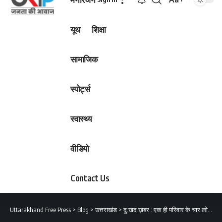
Font
Resizer
यूथ
शिक्षा
सामाजिक
स्पोर्ट्स
स्वास्थ्य
वीडियो
Contact Us
Uttarakhand Free Press
>
Blog
>
उत्तराखंड
>
दु:खद ख़बर : एक ही परिवार के चार लोगों की मौत