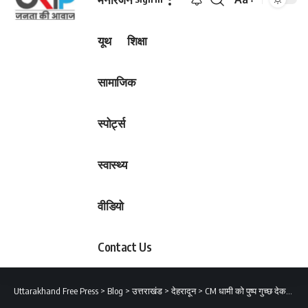
Font
Resizer
यूथ
शिक्षा
सामाजिक
स्पोर्ट्स
स्वास्थ्य
वीडियो
Contact Us
Uttarakhand Free Press
>
Blog
>
उत्तराखंड
>
देहरादून
>
CM धामी को पुष्प गुच्छ देकर अध्यक्ष सिद्धार्थ उमेश अग्रवाल ने दी जन्मदिन की शुभकामनाएं