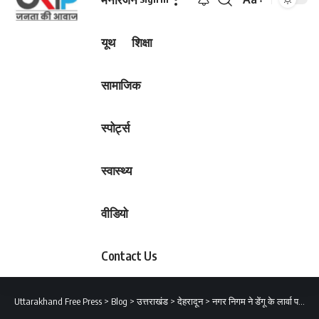
Font
Resizer
यूथ
शिक्षा
सामाजिक
स्पोर्ट्स
स्वास्थ्य
वीडियो
Contact Us
Uttarakhand Free Press
>
Blog
>
उत्तराखंड
>
देहरादून
>
नगर निगम ने डेंगू के लार्वा पनपाने वालें माॅल पर कार्रवाई