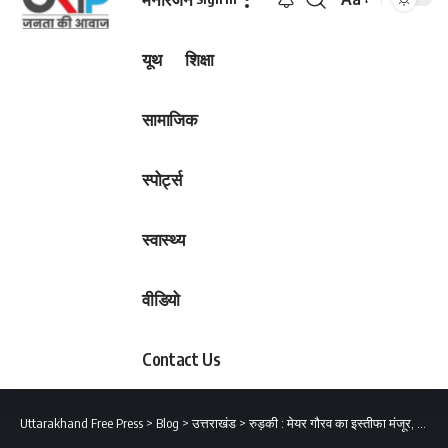
Font
Resizer
यूथ
शिक्षा
सामाजिक
स्पोर्ट्स
स्वास्थ्य
वीडियो
Contact Us
Uttarakhand Free Press
>
Blog
>
उत्तराखंड
>
रुड़की : मेयर गौरव का इस्तीफा मंजूर, अधिसूचना जारी…