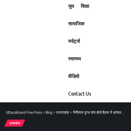
यूथ
शिक्षा
सामाजिक
स्पोर्ट्स
स्वास्थ्य
वीडियो
Contact Us
Uttarakhand Free Press
>
Blog
>
उत्तराखंड
>
नैनीताल दुग्ध संघ बोर्ड बैठक में आंचल में मिलावटी का आरोप लगाने वाले व्यक्ति पर कानूनी कार्यवाही का प्रस्ताव पारित
उत्तराखंड