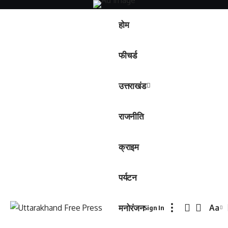
होम
फीचर्ड
उत्तराखंड
राजनीति
क्राइम
पर्यटन
मनोरंजन
Aa
Sign In
Font
Resiz