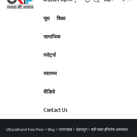
Font
Resizer
यूथ
शिक्षा
सामाजिक
स्पोर्ट्स
स्वास्थ्य
वीडियो
Contact Us
Uttarakhand Free Press
>
Blog
>
उत्तराखंड
>
देहरादून
>
श्री महंत इन्दिरेश अस्पताल के डाॅक्टरों ने मरीज़ की आहार नाल से निकाला ब्लेड