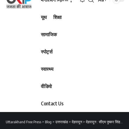
Font
Resizer
यूथ
शिक्षा
सामाजिक
स्पोर्ट्स
स्वास्थ्य
वीडियो
Contact Us
Uttarakhand Free Press
>
Blog
>
उत्तराखंड
>
देहरादून
>
देहरादून : सीएम पुष्कर सिंह धामी के करीबी विश्वास डोभाल को भी हुआ डेंगू, अस्पताल में भर्ती