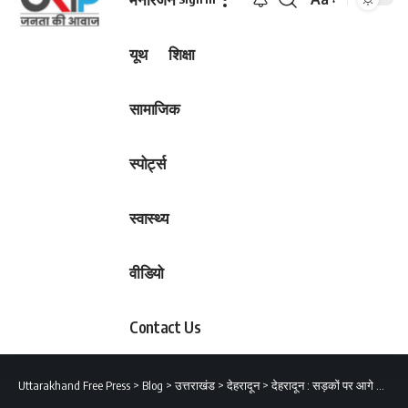
Font
Resizer
यूथ
शिक्षा
सामाजिक
स्पोर्ट्स
स्वास्थ्य
वीडियो
Contact Us
Uttarakhand Free Press
>
Blog
>
उत्तराखंड
>
देहरादून
>
देहरादून : सड़कों पर आगे निकलने की होड़ में लेन छोड़ना पड़ेगा भारी, मोटर व्हीकल एक्ट में होगी कार्यवाही