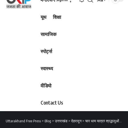
Font
Resizer
यूथ
शिक्षा
सामाजिक
स्पोर्ट्स
स्वास्थ्य
वीडियो
Contact Us
Uttarakhand Free Press
>
Blog
>
उत्तराखंड
>
देहरादून
>
चार धाम यात्रा! श्रद्धालुओं गुमराह करने वालों पर सख्त होगी कार्यवाही: महाराज