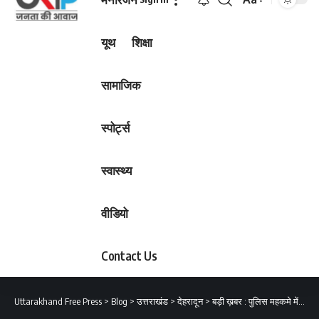
Font
Resizer
यूथ
शिक्षा
सामाजिक
स्पोर्ट्स
स्वास्थ्य
वीडियो
Contact Us
Uttarakhand Free Press
>
Blog
>
उत्तराखंड
>
देहरादून
>
बड़ी ख़बर : पुलिस महकमे में हुए ट्रांसफर