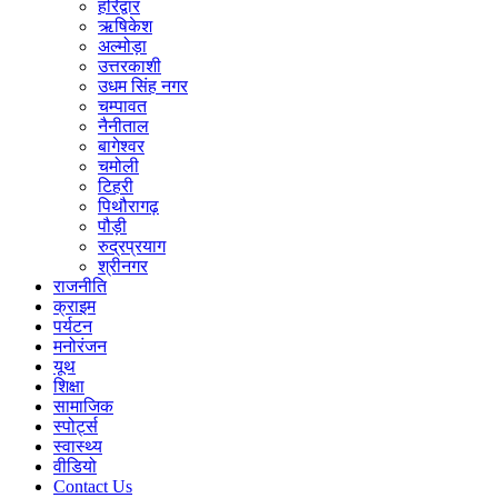
हरिद्वार
ऋषिकेश
अल्मोड़ा
उत्तरकाशी
उधम सिंह नगर
चम्पावत
नैनीताल
बागेश्वर
चमोली
टिहरी
पिथौरागढ़
पौड़ी
रुद्रप्रयाग
श्रीनगर
राजनीति
क्राइम
पर्यटन
मनोरंजन
यूथ
शिक्षा
सामाजिक
स्पोर्ट्स
स्वास्थ्य
वीडियो
Contact Us