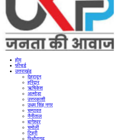
होम
फीचर्ड
उत्तराखंड
देहरादून
हरिद्वार
ऋषिकेश
अल्मोड़ा
उत्तरकाशी
उधम सिंह नगर
चम्पावत
नैनीताल
बागेश्वर
चमोली
टिहरी
पिथौरागढ़