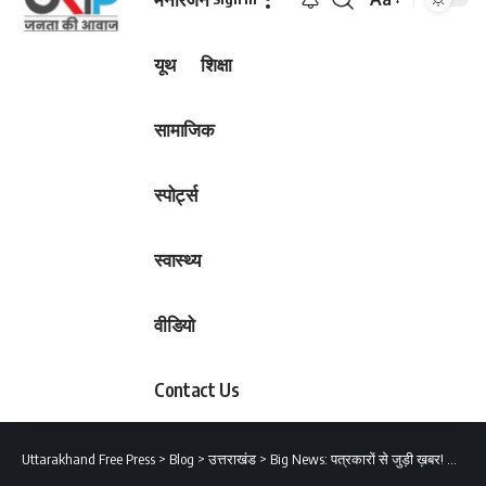
Font
Resizer
यूथ
शिक्षा
सामाजिक
स्पोर्ट्स
स्वास्थ्य
वीडियो
Contact Us
Uttarakhand Free Press
>
Blog
>
उत्तराखंड
>
Big News: पत्रकारों से जुड़ी ख़बर! जरूर पढ़े..