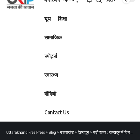
Font
Resizer
यूथ
शिक्षा
सामाजिक
स्पोर्ट्स
स्वास्थ्य
वीडियो
Contact Us
Uttarakhand Free Press
>
Blog
>
उत्तराखंड
>
देहरादून
>
बड़ी खबर : देहरादून में दिनदहाड़े हथियारों के बल पर लूट, जानिए क्या बोले पीड़ित?