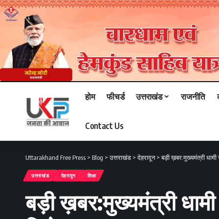
होम
फीचर्ड
उत्तराखंड
राजनीति
Contact Us
Uttarakhand Free Press
>
Blog
>
उत्तराखंड
>
देहरादून
>
बड़ी ख़बर:मुख्‍यमंत्री धा
उत्तराखंड
देहरादून
शिक्षा
बड़ी ख़बर:मुख्‍यमंत्री ध