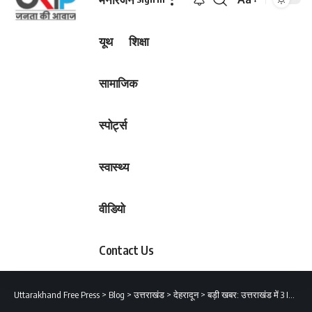
Font
Resizer
यूथ
शिक्षा
सामाजिक
स्पोर्ट्स
स्वास्थ्य
वीडियो
Contact Us
Uttarakhand Free Press
>
Blog
>
उत्तराखंड
>
देहरादून
>
बड़ी खबर: उत्तराखंड में 3 IAS और 2 PCS अधिकारियों के हुए ट्रांसफर