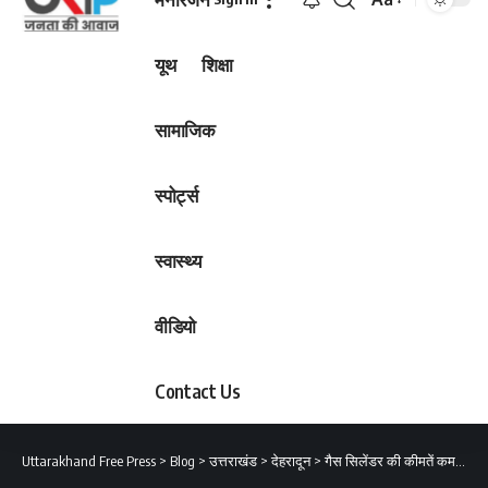
Font
Resizer
यूथ
शिक्षा
सामाजिक
स्पोर्ट्स
स्वास्थ्य
वीडियो
Contact Us
Uttarakhand Free Press
>
Blog
>
उत्तराखंड
>
देहरादून
>
गैस सिलेंडर की कीमतें कम ना होने पर आरुषि सुंद्रियाल ने दी आमरण अनशन की चेतावनी