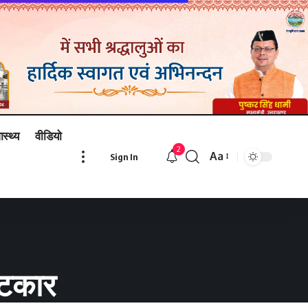
ास्थ्य
वीडियो
2
Aa
Sign In
Font
Resizer
फटकार