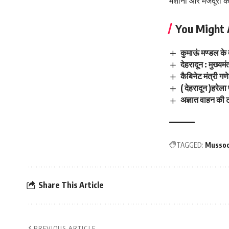
मशीनों और मजदूरों की
You Might 
कुमाऊं मण्डल के 
देहरादून : मुख्यम
कैबिनेट मंत्री ग
( देहरादून )हरेला
अज्ञात वाहन की 
TAGGED:
Mussoo
Share This Article
PREVIOUS ARTICLE