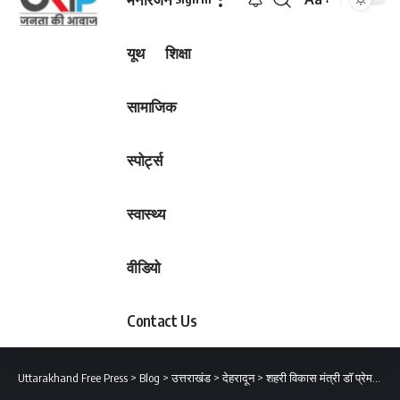
Font
Resizer
यूथ
शिक्षा
सामाजिक
स्पोर्ट्स
स्वास्थ्य
वीडियो
Contact Us
Uttarakhand Free Press
>
Blog
>
उत्तराखंड
>
देहरादून
>
शहरी विकास मंत्री डॉ प्रेमचंद अग्रवाल ने दशहरा कमेटी व स्मार्ट सिटी के अधिकारियों के साथ दशहरे के बाद परेड ग्राउंड में हुए नुकसान का निरीक्षण किया।