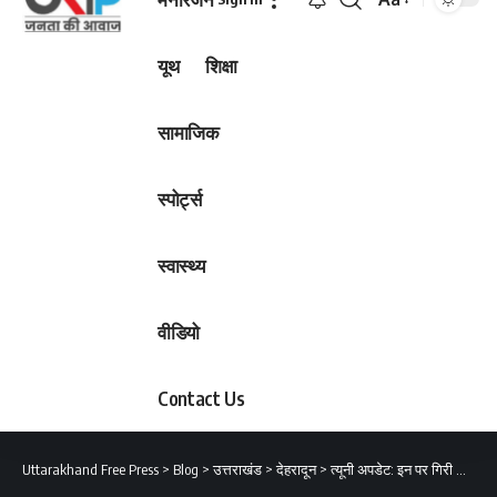
Font
Resizer
यूथ
शिक्षा
सामाजिक
स्पोर्ट्स
स्वास्थ्य
वीडियो
Contact Us
Uttarakhand Free Press
>
Blog
>
उत्तराखंड
>
देहरादून
>
त्यूनी अपडेट: इन पर गिरी लापरवाही बरतने पर गाज! CM धामी ने की बड़ी घोषणा