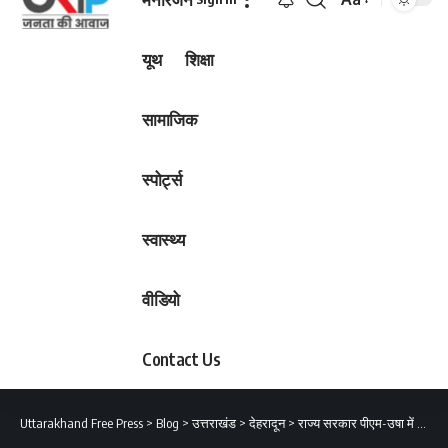
Font
Resizer
यूथ
शिक्षा
सामाजिक
स्पोर्ट्स
स्वास्थ्य
वीडियो
Contact Us
Uttarakhand Free Press
>
Blog
>
उत्तराखंड
>
देहरादून
>
राज्य सरकार पीएम-उषा में भेजेगी 585 करोड़ के प्रस्तावः डॉ. धन सिंह रावत