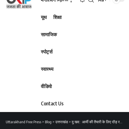
Font
Resizer
यूथ
शिक्षा
सामाजिक
स्पोर्ट्स
स्वास्थ्य
वीडियो
Contact Us
Uttarakhand Free Press
>
Blog
>
उत्तराखंड
>
दु:खद : आर्मी की तैयारी के लिए दौड़ रहा युवक अचानक गिरा, हुई मौत परिजनों में कोहराम