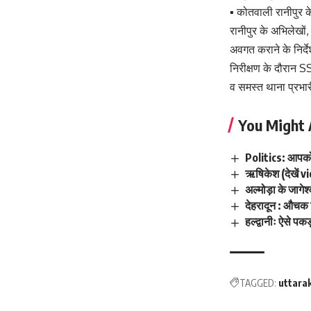
▪️ कोतवाली रानीपुर 
रानीपुर के अभिलेखों
अवगत कराने के निर्दे
निरीक्षण के दौरान S
व समस्त थाना प्रभा
You Might 
Politics: आपको 
ऋषिकेश (देखें vi
अल्मोड़ा के जागे
देहरादून : औचक नि
हल्द्वानीः ऐसे पक
TAGGED:
uttara