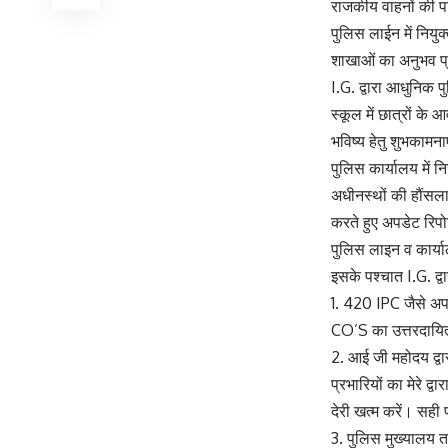
राजकीय वाहनों की पार्
पुलिस लाईन में नियु
शाखाओं का अनुभव प्
I.G. द्वारा आधुनिक
स्कूल में छात्रों क
भविष्य हेतु शुभकामना
पुलिस कार्यालय में न
अधीनस्थों की हौंसला
करते हुए अपडेट रिपोर
पुलिस लाइन व कार्य
इसके पश्चात I.G. द
1. 420 IPC जैसे अपर
CO’S का उत्तरदायि
2. आई जी महोदय द्वार
प्रभारियों का मेरे द
देरी खत्म करें। सही 
3. पुलिस मुख्यालय त