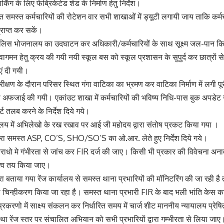
किंग के लिए फेब्रिकेटेड शेड के निर्माण हेतु निर्देश।
क्त समस्त कर्मचारियों की रोटेशन वार सभी शाखाओं में ड्यूटी लगायी जाय ताकि कर्
राप्त कर सकें।
 पुलिस भोजनालय का उदघाटन कर अधिकारी/कर्मचारियों के साथ सूक्ष्म जल-पान कि
े आवागमन हेतु क्रय की गयी नयी स्कूल बस को स्कूल प्रशासन के सुपुर्द कर छात्रो
एं दी गयी।
िरीक्षण के दौरान परिसर स्थित गंगा वाटिका का भ्रमण कर वाटिका निर्माण में लगी प
 अफजाई की गयी। एकांउट शाखा में कर्मचारियों की भविष्य निधि-पास बुक अपडेट न
्ट तलब करने के निर्देश दिये गये।
ालय में अभिलेखो के रख रखाव पर आई जी महोदय द्वारा संतोष प्रकट किया गया ।
्वारा समस्त ASP, CO’S, SHO/SO’S का ओ.आर. लेते हुए निर्देश दिये गये।
ाधो मे गंभीरता से जांच कर FIR दर्ज की जाए। किसी भी प्रकार की विवेचना अनाव
त्व तय किया जाए।
ा बताया गया रेंज कार्यालय से समस्त थाना प्रभारियों की मॉनिटरिंग की जा रही है त
्वारा चिन्हीकरण किया जा रहा है। समस्त थाना प्रभारी FIR के बाद भली भांति केस का 
प्रकरणो में साक्ष्य संकलन कर निर्धारित समय में चार्ज शीट माननीय न्यायालय प्रे
था रेंज स्तर पर संचालित अभियान को सभी प्रभारियों द्वारा गम्भीरता से लिया जाए