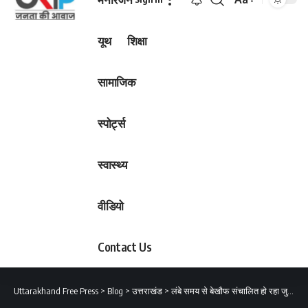
Font
Resizer
यूथ
शिक्षा
सामाजिक
स्पोर्ट्स
स्वास्थ्य
वीडियो
Contact Us
Uttarakhand Free Press
>
Blog
>
उत्तराखंड
>
लंबे समय से बेखौफ संचालित हो रहा जुआ व सट्टे का कारोबार