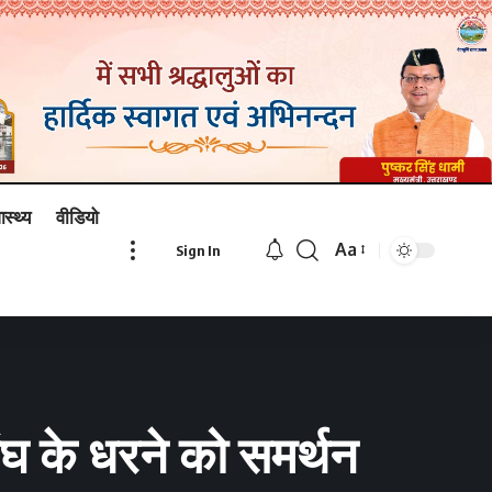
ास्थ्य
वीडियो
Aa
Sign In
Font
Resizer
ंघ के धरने को समर्थन