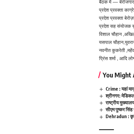
बैठक में — बेरोजगार 
प्रदेश प्रवक्ता काग्
प्रदेश प्रवक्ता बेरोज
प्रदेश सह संयोजक सु
विशाल चौहान ,अखिल
यसपाल चौहान,युवरा
नवनीत कुकरेती ,महेंद्
प्रिंस शर्मा , आदि लो
You Might 
Crime : यहां माम
श्रीनगर: मेडिकल 
राष्ट्रीय मुख्याल
सीएम पुष्कर सिं
Dehradun : कृषि म