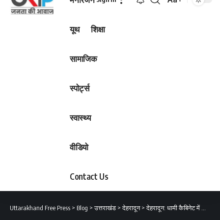
Font
Resizer
यूथ
शिक्षा
सामाजिक
स्पोर्ट्स
स्वास्थ्य
वीडियो
Contact Us
Uttarakhand Free Press
>
Blog
>
उत्तराखंड
>
देहरादून
>
देहरादून: धामी कैबिनेट में लिये गये महत्वपूर्ण निर्णय, पढ़िए विस्तार से