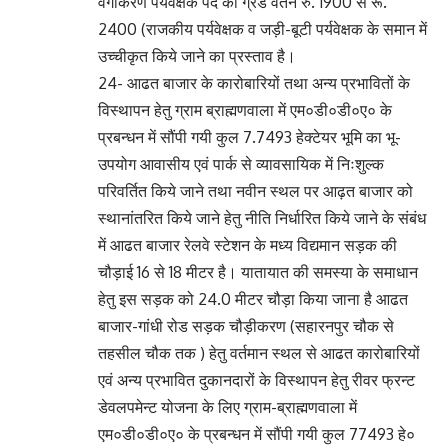
वर्गीकरण पर्यवेक्षक पद का ग्रेड वेतन रु. 1900 से रू.
2400 (राजकीय पर्यवेक्षक व जड़ी-बूटी पर्यवेक्षक के समान में
उच्चीकृत किये जाने का प्रस्ताव है।
24- आढत बाजार के कारोबारियों तथा अन्य प्रभावितों के
विस्थापन हेतु ग्राम ब्राह्मणवाला में एम०डी०डी०ए० के
प्रबन्धन में सौंपी गयी कुल 7.7493 हेक्टेयर भूमि का भू-
उपयोग आवासीय एवं पार्क से व्यावसायिक में निःशुल्क
परिवर्तित किये जाने तथा नवीन स्थल पर आढ़त बाजार को
स्थानांतरित किये जाने हेतु नीति निर्धारित किये जाने के संबंध
में आढत बाजार रेलवे स्टेशन के मध्य विद्यमान सड़क की
चौड़ाई 16 से 18 मीटर है। यातायात की समस्या के समाधान
हेतु इस सड़क को 24.0 मीटर चौड़ा किया जाना है आढत
बाजार-गांधी रोड सड़क चौड़ीकरण (सहारनपुर चौक से
तहसील चौक तक ) हेतु वर्तमान स्थल से आढत कारोबारियों
एवं अन्य प्रभावित दुकानदारों के विस्थापन हेतु रीवर फ्रन्ट
डेवलपमेन्ट योजना के लिए ग्राम-ब्राह्मणवाला में
एम०डी०डी०ए० के प्रबन्धन में सौंपी गयी कुल 77493 हे०