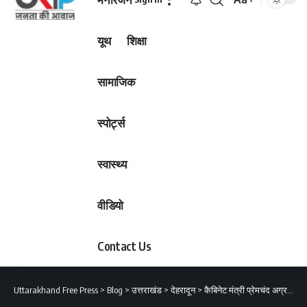
Font
Resizer
यूथ
शिक्षा
सामाजिक
स्पोर्ट्स
स्वास्थ्य
वीडियो
Contact Us
Uttarakhand Free Press
>
Blog
>
उत्तराखंड
>
देहरादून
>
कैबिनेट मंत्री प्रेमचंद अग्रवाल ने निकाले “बिल लाओ इनाम पाओ योजना के तहत जून जुलाई अगस्त सितंबर के लक्की ड्रॉ