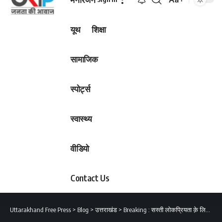
Font
Resizer
यूथ
शिक्षा
सामाजिक
स्पोर्ट्स
स्वास्थ्य
वीडियो
Contact Us
Uttarakhand Free Press
>
Blog
>
उत्तराखंड
>
Breaking : सस्ती लोकप्रियता क़े लिए BRP-CRP कार्मिकों को गुमराह कर रहे कतिपय जनप्रतिनिधि*