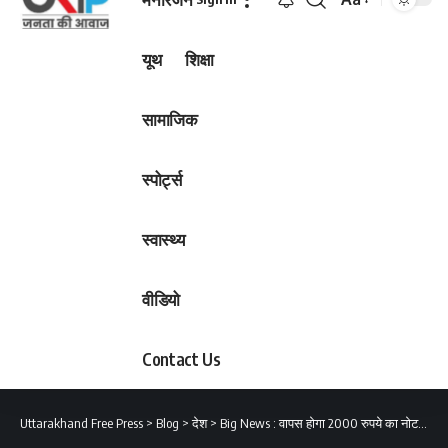
Font
Resizer
यूथ
शिक्षा
सामाजिक
स्पोर्ट्स
स्वास्थ्य
वीडियो
Contact Us
Uttarakhand Free Press
>
Blog
>
देश
>
Big News : वापस होगा 2000 रुपये का नोट, RBI का बड़ा फैसला