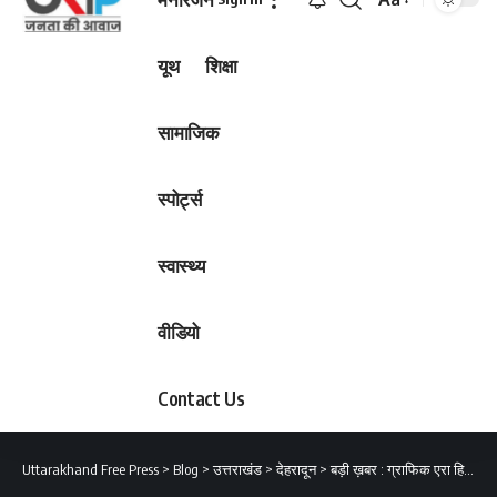
Font
Resizer
यूथ
शिक्षा
सामाजिक
स्पोर्ट्स
स्वास्थ्य
वीडियो
Contact Us
Uttarakhand Free Press
>
Blog
>
उत्तराखंड
>
देहरादून
>
बड़ी ख़बर : ग्राफिक एरा हिल यूनिवर्सिटी में हजारों छात्र छात्राओं के साथ गाती झूमती नेहा कक्कड़