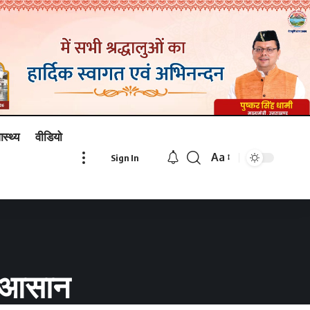
ास्थ्य
वीडियो
Aa
Sign In
Font
Resizer
गा आसान