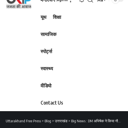
Font
Resizer
यूथ
शिक्षा
सामाजिक
स्पोर्ट्स
स्वास्थ्य
वीडियो
Contact Us
Uttarakhand Free Press
>
Blog
>
उत्तराखंड
>
Big News : DM अभिषेक ने किया नौगांव ब्लॉक के दूरस्थ गांव कफनौल का भ्रमण!