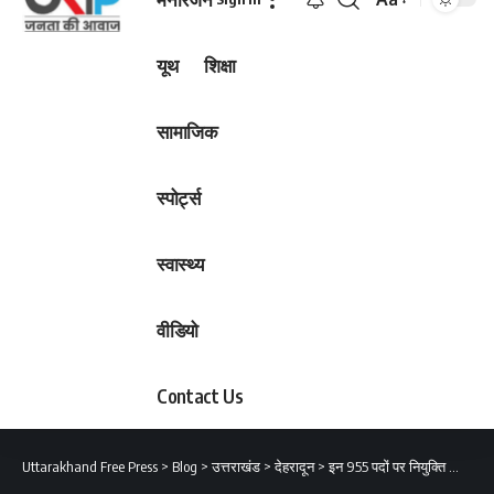
Font
Resizer
यूथ
शिक्षा
सामाजिक
स्पोर्ट्स
स्वास्थ्य
वीडियो
Contact Us
Uttarakhand Free Press
>
Blog
>
उत्तराखंड
>
देहरादून
>
इन 955 पदों पर नियुक्ति को मिली मंजूरी, भर्ती को रहें तैयार