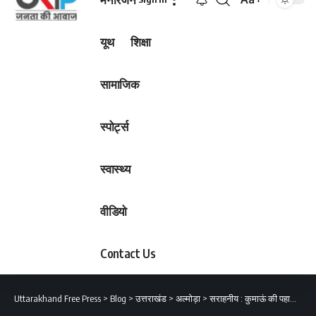
Font
Resizer
यूथ
शिक्षा
सामाजिक
स्पोर्ट्स
स्वास्थ्य
वीडियो
Contact Us
Uttarakhand Free Press
>
Blog
>
उत्तराखंड
>
अल्मोड़ा
>
सराहनीय : कुमाऊं की पहाड़ियाँ रेशम उत्पादन के केंद्र के रूप में उभरी हैं