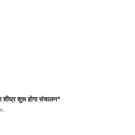
ा शीघ्र शुरू होगा संचालन*
 की…