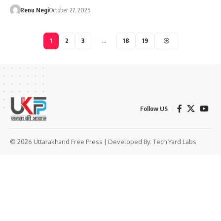
Renu Negi
October 27, 2025
1
2
3
…
18
19
Follow US
© 2026 Uttarakhand Free Press | Developed By:
Tech Yard Labs